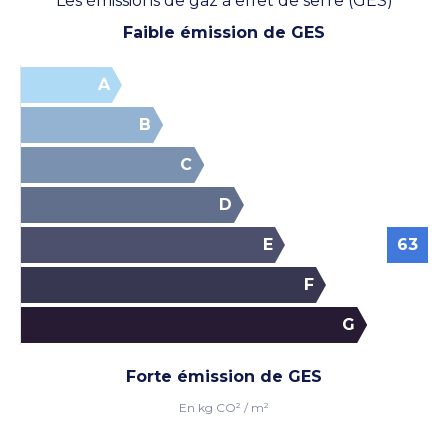
Les émissions de gaz à effet de serre (GES)
Faible émission de GES
A
B
C
D
E
63
Voir les photos
F
G
Forte émission de GES
En kg CO² / m²