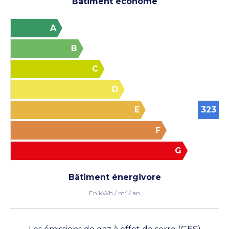
Bâtiment économe
Voir les photos
A
B
C
D
E
323
F
G
Bâtiment énergivore
Voir les photos
En kWh / m² / an