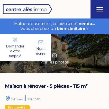
Malheureusement, ce bien a été
vendu...
Vous cherchez un
bien similaire
?
Demander
Nous
à être
écrire
rappelé
Voir les photos
Maison à rénover - 5 pièces - 115 m²
Salindres
Réf. 1028
Exclusivité