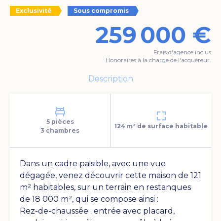
Voir les photos
Exclusivité
Sous compromis
259 000 €
Frais d'agence inclus
Honoraires à la charge de l'acquéreur.
Description
5 pièces
124 m² de surface habitable
3 chambres
Voir les photos
Dans un cadre paisible, avec une vue
dégagée, venez découvrir cette maison de 121
m² habitables, sur un terrain en restanques
de 18 000 m², qui se compose ainsi :
Rez-de-chaussée : entrée avec placard,