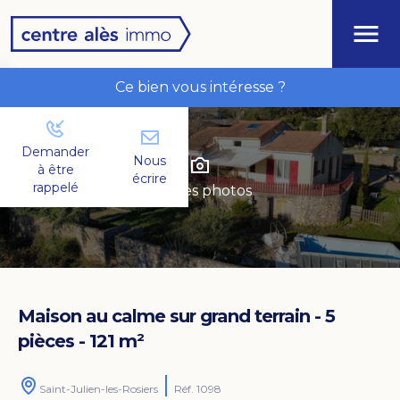
Ce bien vous intéresse ?
Demander
Nous
à être
écrire
rappelé
Voir les photos
Maison au calme sur grand terrain - 5
pièces - 121 m²
Saint-Julien-les-Rosiers
Réf. 1098