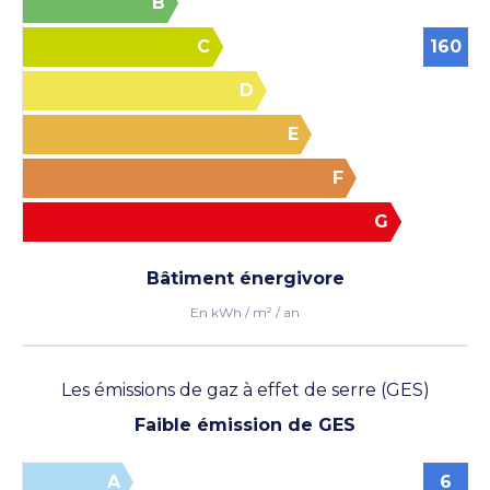
B
C
160
D
E
F
Voir les photos
G
Bâtiment énergivore
En kWh / m² / an
Les émissions de gaz à effet de serre (GES)
Faible émission de GES
A
6