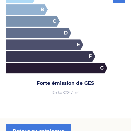
B
C
Voir les photos
D
E
F
G
Forte émission de GES
En kg CO² / m²
Voir les photos