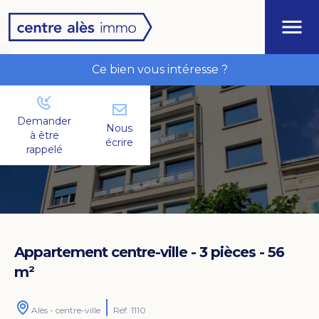
Ce bien vous intéresse ?
Demander
Nous
à être
écrire
rappelé
Appartement centre-ville - 3 pièces - 56
m²
Voir les photos
Alès - centre-ville
Réf. 1110