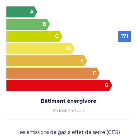
A
B
C
171
D
E
F
G
Voir les photos
Bâtiment énergivore
En kWh / m² / an
Les émissions de gaz à effet de serre (GES)