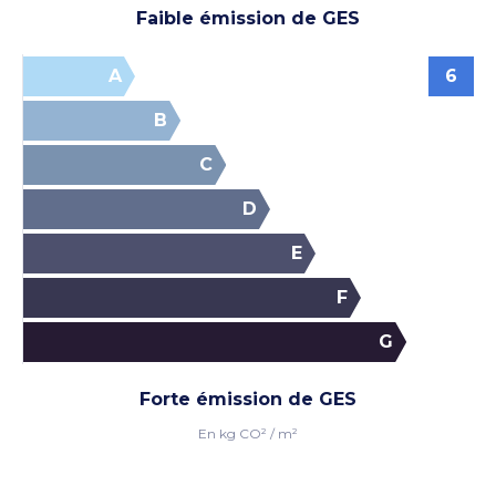
Faible émission de GES
A
6
B
C
D
Voir les photos
E
F
G
Forte émission de GES
En kg CO² / m²